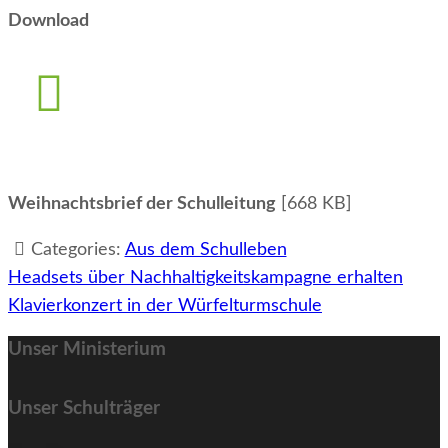
Download
Weihnachtsbrief der Schulleitung
[668 KB]
Categories:
Aus dem Schulleben
Beitragsnavigation
Headsets über Nachhaltigkeitskampagne erhalten
Klavierkonzert in der Würfelturmschule
Unser Ministerium
Unser Schulträger