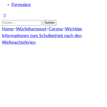
Formulare
Suchen
nach:
Home
>
Würfelturmpost
>
Corona
>
Wichtige
Informationen zum Schulbetrieb nach den
Weihnachtsferien