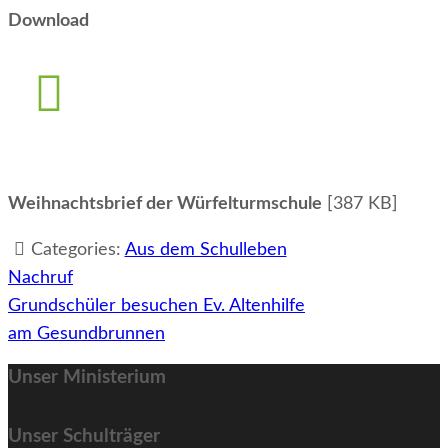
Download
Weihnachtsbrief der Würfelturmschule
[387 KB]
Categories:
Aus dem Schulleben
Beitragsnavigation
Nachruf
Grundschüler besuchen Ev. Altenhilfe
am Gesundbrunnen
Unser Ministerium
Unser Schulträger