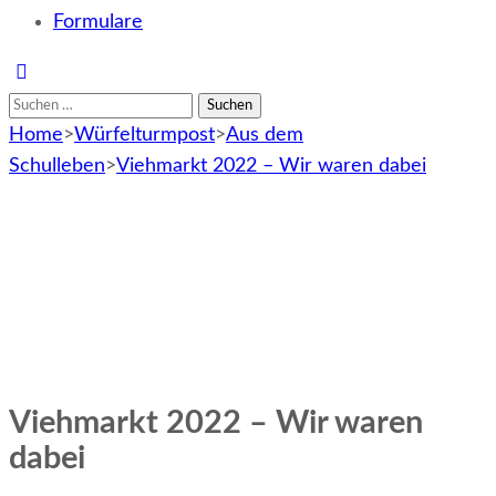
Formulare
Suchen
nach:
Home
>
Würfelturmpost
>
Aus dem
Schulleben
>
Viehmarkt 2022 – Wir waren dabei
Viehmarkt 2022 – Wir waren
dabei