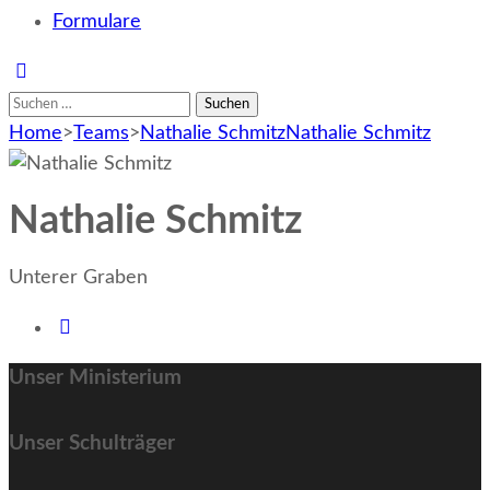
Formulare
Suchen
nach:
Home
>
Teams
>
Nathalie Schmitz
Nathalie Schmitz
Nathalie Schmitz
Unterer Graben
Unser Ministerium
Unser Schulträger