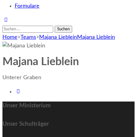
Formulare
Suchen
nach:
Home
>
Teams
>
Majana Lieblein
Majana Lieblein
Majana Lieblein
Unterer Graben
Unser Ministerium
Unser Schulträger