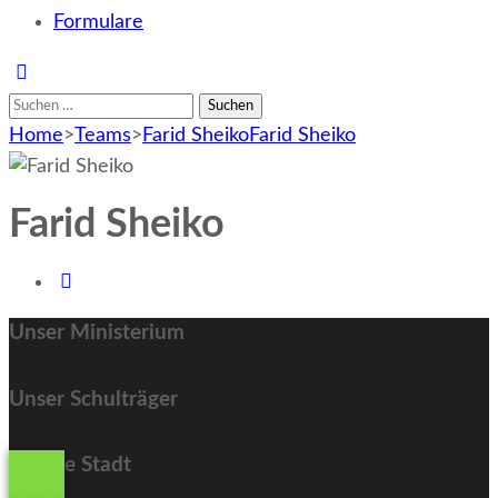
Formulare
Suchen
nach:
Home
>
Teams
>
Farid Sheiko
Farid Sheiko
Farid Sheiko
Unser Ministerium
Unser Schulträger
Unsere Stadt