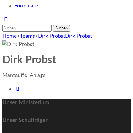
Formulare
Suchen
nach:
Home
>
Teams
>
Dirk Probst
Dirk Probst
Dirk Probst
Manteuffel Anlage
Unser Ministerium
Unser Schulträger