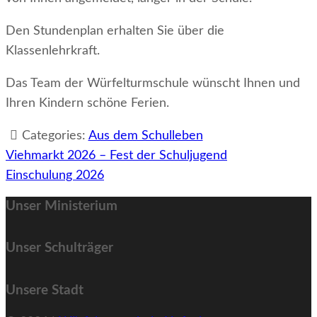
Den Stundenplan erhalten Sie über die
Klassenlehrkraft.
Das Team der Würfelturmschule wünscht Ihnen und
Ihren Kindern schöne Ferien.
Categories:
Aus dem Schulleben
Beitragsnavigation
Viehmarkt 2026 – Fest der Schuljugend
Einschulung 2026
Unser Ministerium
Unser Schulträger
Unsere Stadt