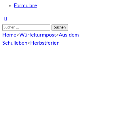
Formulare
Suchen
nach:
Home
>
Würfelturmpost
>
Aus dem
Schulleben
>
Herbstferien