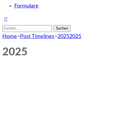
Formulare
Suchen
nach:
Home
>
Post Timelines
>
2025
2025
2025