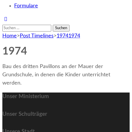
Formulare
Suchen
nach:
Home
>
Post Timelines
>
1974
1974
1974
Bau des dritten Pavillons an der Mauer der
Grundschule, in denen die Kinder unterrichtet
werden.
Unser Ministerium
Unser Schulträger
Unsere Stadt