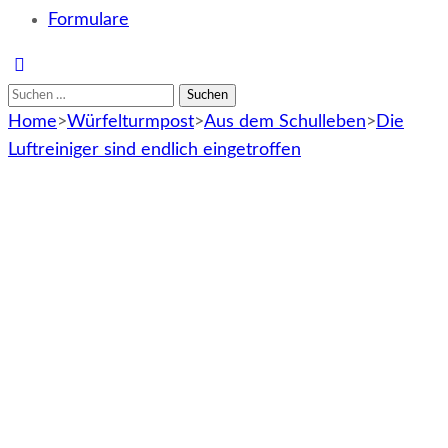
Formulare
Suchen
nach:
Home
>
Würfelturmpost
>
Aus dem Schulleben
>
Die
Luftreiniger sind endlich eingetroffen