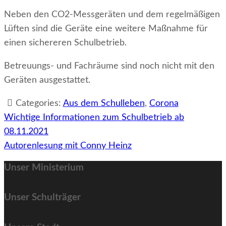
Neben den CO2-Messgeräten und dem regelmäßigen
Lüften sind die Geräte eine weitere Maßnahme für
einen sichereren Schulbetrieb.
Betreuungs- und Fachräume sind noch nicht mit den
Geräten ausgestattet.
Categories:
Aus dem Schulleben
,
Corona
Beitragsnavigation
Wichtige Informationen zum Schulbetrieb ab
08.11.2021
Autorenlesung mit Conny Heinz
Unser Ministerium
Unser Schulträger