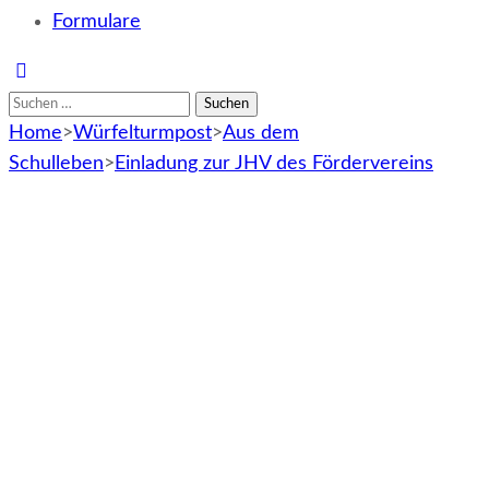
Formulare
Suchen
nach:
Home
>
Würfelturmpost
>
Aus dem
Schulleben
>
Einladung zur JHV des Fördervereins