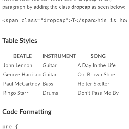
paragraph by adding the class
dropcap
as seen below:
<span class="dropcap">T</span>his is how
Table Styles
BEATLE
INSTRUMENT
SONG
John Lennon
Guitar
A Day In the Life
George Harrison
Guitar
Old Brown Shoe
Paul McCartney
Bass
Helter Skelter
Ringo Starr
Drums
Don’t Pass Me By
Code Formatting
pre {
