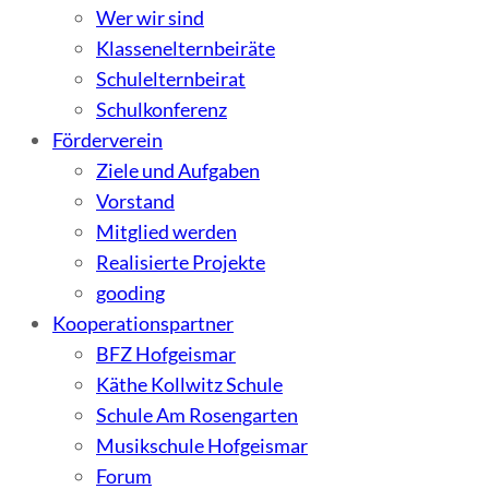
Wer wir sind
Klassenelternbeiräte
Schulelternbeirat
Schulkonferenz
Förderverein
Ziele und Aufgaben
Vorstand
Mitglied werden
Realisierte Projekte
gooding
Kooperationspartner
BFZ Hofgeismar
Käthe Kollwitz Schule
Schule Am Rosengarten
Musikschule Hofgeismar
Forum