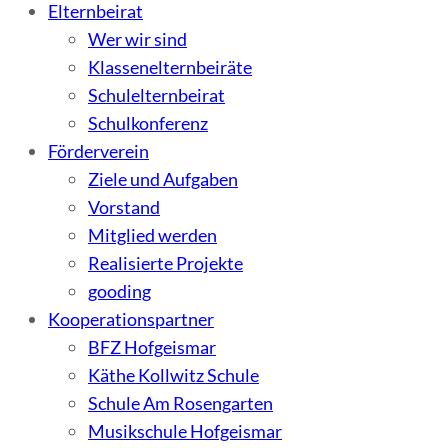
Elternbeirat
Wer wir sind
Klassenelternbeiräte
Schulelternbeirat
Schulkonferenz
Förderverein
Ziele und Aufgaben
Vorstand
Mitglied werden
Realisierte Projekte
gooding
Kooperationspartner
BFZ Hofgeismar
Käthe Kollwitz Schule
Schule Am Rosengarten
Musikschule Hofgeismar