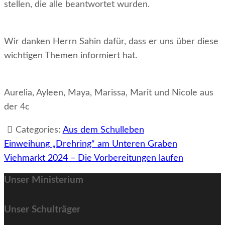
stellen, die alle beantwortet wurden.
Wir danken Herrn Sahin dafür, dass er uns über diese
wichtigen Themen informiert hat.
Aurelia, Ayleen, Maya, Marissa, Marit und Nicole aus
der 4c
Categories:
Aus dem Schulleben
Beitragsnavigation
Einweihung „Drehring“ am Unteren Graben
Viehmarkt 2024 – Die Vorbereitungen laufen
Unser Ministerium
Unser Schulträger