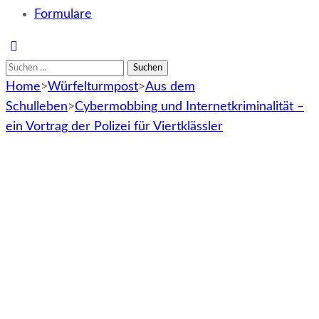
Formulare
Suchen
nach:
Home
>
Würfelturmpost
>
Aus dem
Schulleben
>
Cybermobbing und Internetkriminalität –
ein Vortrag der Polizei für Viertklässler