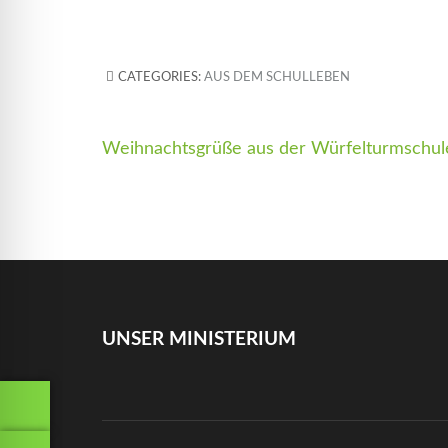
CATEGORIES:
AUS DEM SCHULLEBEN
Beitragsnavigation
Weihnachtsgrüße aus der Würfelturmschul
UNSER MINISTERIUM